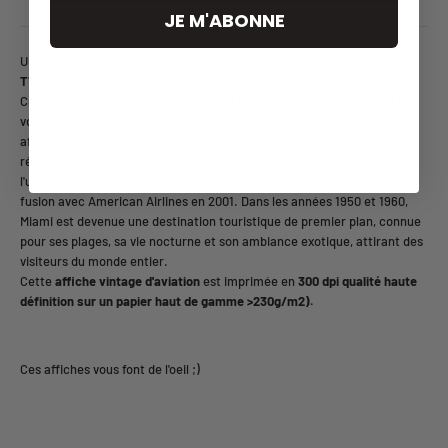
JE M'ABONNE
Une reproduction haute définition de l'affiche publicitaire "
Miami Fly
TWA
".
Créée par David Klein dans les années 1950, cette affiche promeut les
vols TWA vers Miami. Klein était un artiste américain célèbre pour ses
affiches de voyage colorées et modernistes, en particulier celles
réalisées pour TWA (Trans World Airlines). TWA, fondée en 1925, était
l'une des principales compagnies aériennes américaines jusqu'à sa
fusion avec American Airlines en 2001. Dans les années 1950 et 1960,
Miami est devenue une destination touristique de premier plan, connue
pour ses plages, sa vie nocturne et son ambiance exotique, attirant des
visiteurs du monde entier.
Cette
affiche vintage d'aviation
est imprimée en
300 dpi qualité haute
définition sur un papier haut de gamme >230g/m2).