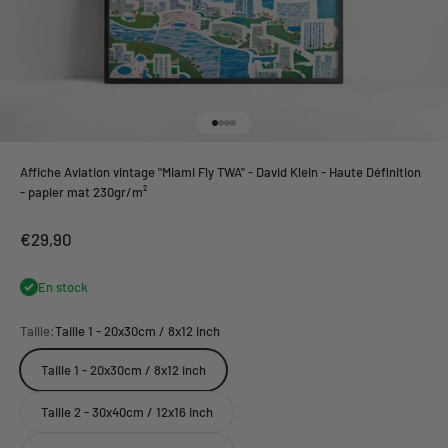
Aller à l'élément 1
Aller à l'élément 2
Aller à l'élément 3
Aller à l'élément 4
Affiche Aviation vintage "Miami Fly TWA" - David Klein - Haute Définition
- papier mat 230gr/m²
Prix de vente
€29,90
En stock
Taille:
Taille 1 - 20x30cm / 8x12 inch
Taille 1 - 20x30cm / 8x12 inch
Taille 2 - 30x40cm / 12x16 inch