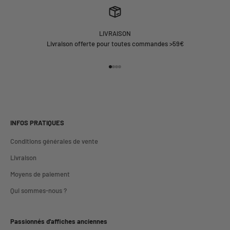
LIVRAISON
Livraison offerte pour toutes commandes >59€
Aller à l'élément 1
Aller à l'élément 2
Aller à l'élément 3
Aller à l'élément 4
INFOS PRATIQUES
Conditions générales de vente
Livraison
Moyens de paiement
Qui sommes-nous ?
Passionnés d'affiches anciennes