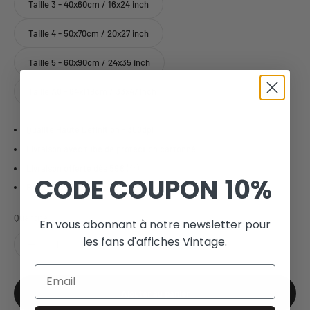
Taille 3 - 40x60cm / 16x24 inch
Taille 4 - 50x70cm / 20x27 inch
Taille 5 - 60x90cm / 24x35 inch
Taille A0 - 84x119cm / 33x47 inch
Qualité Haute Définition - 300dpi
Livraison avec tube de protection cartonné.
Livraison offerte dès 59€ (fr).
CODE COUPON
10%
Paiement sécurisé.
Quantité:
En vous abonnant à notre newsletter pour
les fans d'affiches Vintage.
Email
Ajouter au panier