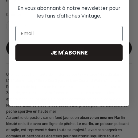
Paiement sécurisé.
En vous abonnant à notre newsletter pour
Quantité:
les fans d'affiches Vintage.
Email
Ajouter au panier
JE M'ABONNE
Une reproduction haute définition du
poster vintage
"
New Zealand
".
L'
affiche vintage
"
Deep Sea Sport in New Zealand Waters
" évoque
l'excitation de la pêche en haute mer dans les eaux de la Nouvelle-
Zélande, mettant en avant l'aventure, la nature sauvage et les
expériences inoubliables. Ce poster captivant reflète l'essence de la
Nouvelle-Zélande en tant que destination prisée pour les amateurs de
pêche sportive en haute mer.
Au centre du poster, sur un fond jaune, on observe
un énorme Marlin
bleuté
en lutte avec une ligne de pêche. Le marlin, un poisson puissant
et agile, est représenté dans toute sa majesté, avec ses nageoires
dorsales et pectorales écartées pour maintenir l'équilibre tout en