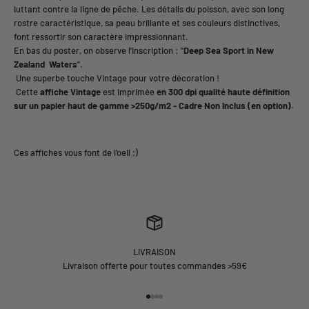
luttant contre la ligne de pêche. Les détails du poisson, avec son long
rostre caractéristique, sa peau brillante et ses couleurs distinctives,
font ressortir son caractère impressionnant.
En bas du poster, on observe l'inscription : "
Deep Sea Sport in New
Zealand Waters
".
Une superbe touche Vintage pour votre décoration !
Cette
affiche Vintage
est Imprimée
en 300 dpi qualité haute définition
sur un papier haut de gamme >250g/m2 - Cadre Non Inclus (en option).
LIVRAISON
Livraison offerte pour toutes commandes >59€
Aller à l'élément 1
Aller à l'élément 2
Aller à l'élément 3
Aller à l'élément 4