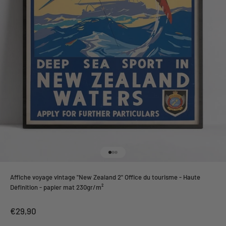
Aller à l'élément 1
Aller à l'élément 2
Aller à l'élément 3
Affiche voyage vintage "New Zealand 2" Office du tourisme - Haute
Définition - papier mat 230gr/m²
Prix de vente
€29,90