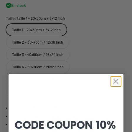
En stock
Taille:
Taille 1 - 20x30cm / 8x12 inch
Taille 1 - 20x30cm / 8x12 inch
Taille 2 – 30x40cm / 12x16 inch
Taille 3 - 40x60cm / 16x24 inch
Taille 4 – 50x70cm / 20x27 inch
Taille 5 - 60x90cm / 24x35 inch
Taille A0 - 84x119cm / 33x47 inch
Qualité Haute Définition - 300dpi
Livraison avec tube de protection cartonné.
CODE COUPON
10%
Livraison offerte dès 59€ (fr).