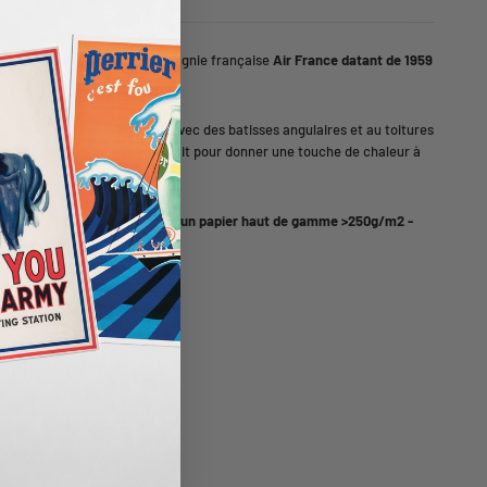
intage "
Espagne
" de la compagnie française
Air France datant de 1959
que de la péninsule ibérique avec des batisses angulaires et au toitures
n élément de décoration parfait pour donner une touche de chaleur à
pi qualité haute définition sur un papier haut de gamme >250g/m2 -