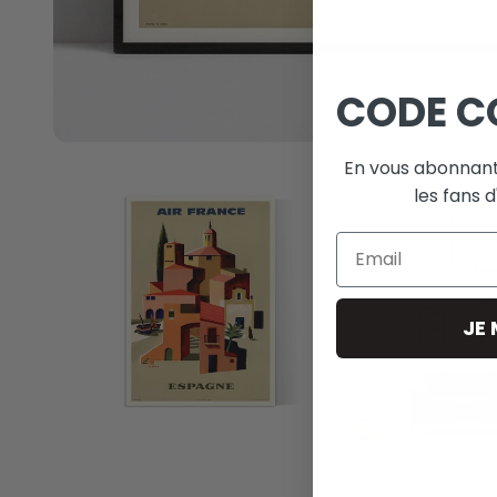
CODE C
En vous abonnant
les fans d
Email
JE