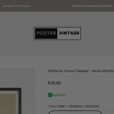
raison en 3 à 5 jours
Affiches Vintage Haute Définition
Poster Vintage
Affiche Air France "Espagne" - Haute Définit
Prix de vente
€29,90
En stock
Taille:
Taille 1 - 20x30cm / 8x12 inch