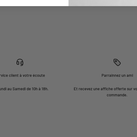
vice client à votre écoute
Parrainnez un ami
undi au Samedi de 10h à 18h.
Et recevez une affiche offerte sur v
commande.