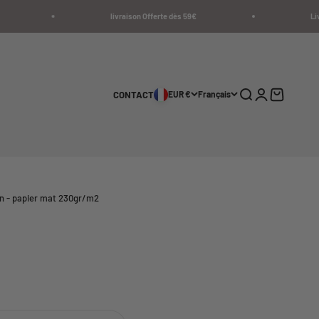
livraison Offerte dès 59€
Livrais
Recherche
Connexion
Panier
CONTACT
EUR €
Français
ion - papier mat 230gr/m2