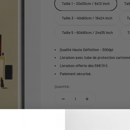
Taille 1 - 20x30cm / 8x12 inch
Tai
Taille 3 - 40x60cm / 16x24 inch
T
Taille 5 - 60x90cm / 24x35 inch
T
Qualité Haute Définition - 300dpi
Livraison avec tube de protection cartonn
Livraison offerte dès 59€ (fr).
Paiement sécurisé.
Quantité: