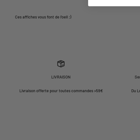
LIVRAISON
Ser
Livraison offerte pour toutes commandes >59€
Du L