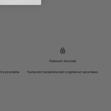
Paiement Securisé
otre prochaine
Toutes les transations sont cryptées et securisées.