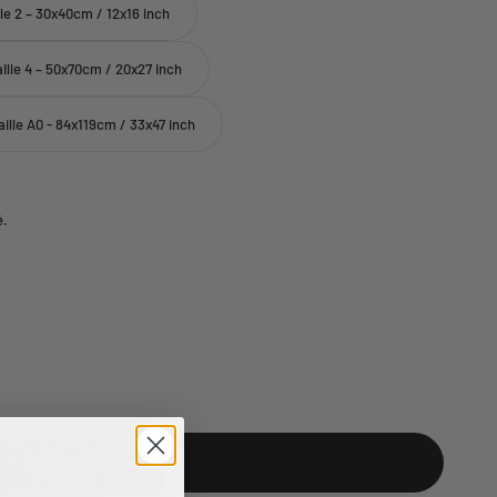
lle 2 – 30x40cm / 12x16 inch
aille 4 – 50x70cm / 20x27 inch
aille A0 - 84x119cm / 33x47 inch
é.
Ajouter au panier