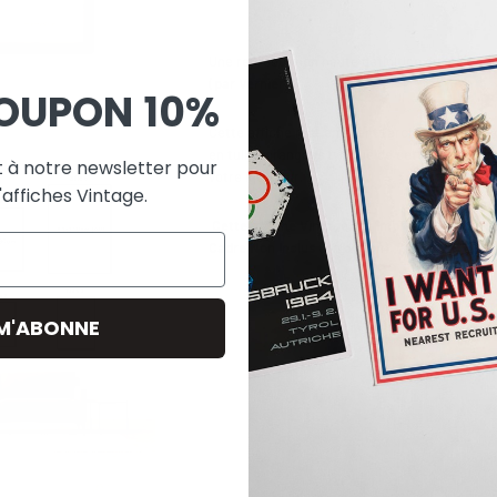
Une reproduction haute définition du poster v
(par Vernier)
.
OUPON
10%
Cette affiche met en avant l'architecture typi
en tuiles orangées typique de cette région. U
 à notre newsletter pour
votre intérieur.
'affiches Vintage.
Cette affiche Vintage est Imprimée en
300 d
Cadre Non Inclus (en option).
 M'ABONNE