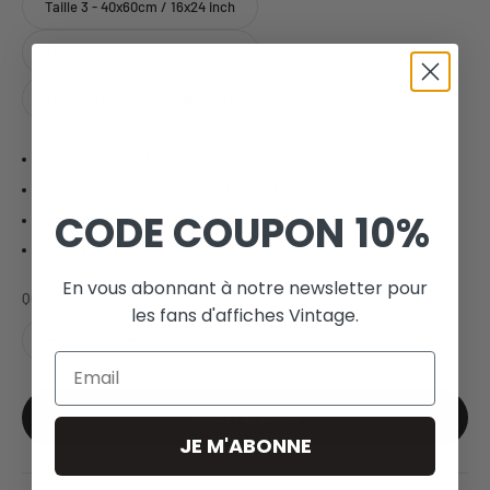
Taille 3 - 40x60cm / 16x24 inch
Taille 4 – 50x70cm / 20x27 inch
Taille 5 - 60x90cm / 24x35 inch
Qualité Haute Définition - 300dpi
Livraison avec tube de protection cartonné.
CODE COUPON
10%
Livraison offerte dès 59€ (fr).
Paiement sécurisé.
En vous abonnant à notre newsletter pour
Quantité:
les fans d'affiches Vintage.
Email
Ajouter au panier
JE M'ABONNE