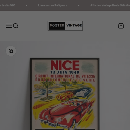
Passer au contenu
rte dès 59€
Livraison en 3 à 5 jours
Affiches Vintage Haute Définitio
Poster Vintage
Menu
Recherche
Panier
Zoomer sur l'image