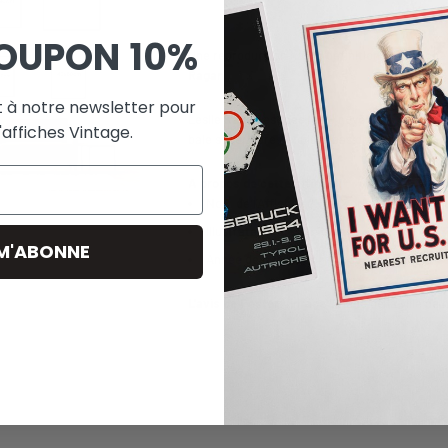
OUPON
10%
Une reproduction haute définition de l'
affiche
Ragan.
 à notre newsletter pour
Leslie Ragan est née le 29 novembre 1897 à 
'affiches Vintage.
baie supérieure depuis le bas de Manhattan.
S
A propos de cette affiche
:
Nom de l'Affiche :
"
New York -Central Sys
Illustrateur :
Leslie Ragan.
 M'ABONNE
Année de publication : 1956
L'avis de Poster Vintage
Iimage de la ville de 