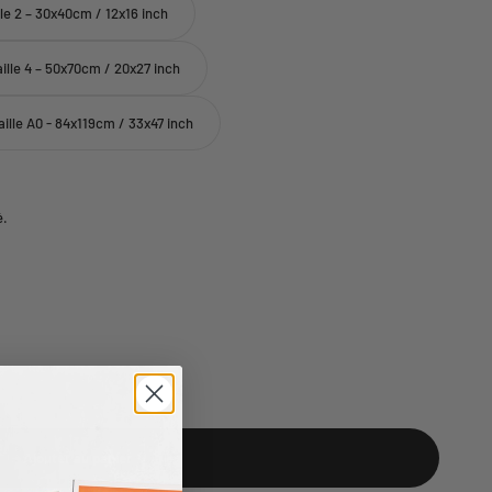
lle 2 – 30x40cm / 12x16 inch
aille 4 – 50x70cm / 20x27 inch
aille A0 - 84x119cm / 33x47 inch
é.
Ajouter au panier