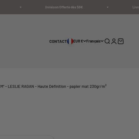
livraison Offerte dès 59€
Livraison
Recherche
Connexion
Panier
CONTACT
EUR €
Français
 - LESLIE RAGAN - Haute Définition - papier mat 230gr/m²