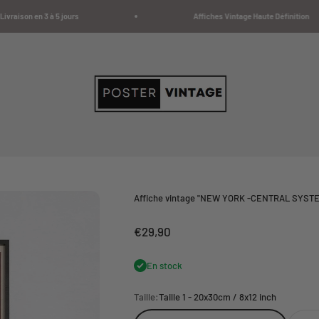
aison en 3 à 5 jours
Affiches Vintage Haute Définition
Poster Vintage
Affiche vintage "NEW YORK -CENTRAL SYSTEM"
Prix de vente
€29,90
En stock
Taille:
Taille 1 - 20x30cm / 8x12 inch