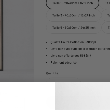
Taille 1 - 20x30cm / 8x12 inch
Tai
Taille 3 - 40x60cm / 16x24 inch
T
Taille 5 - 60x90cm / 24x35 inch
T
Qualité Haute Définition - 300dpi
Livraison avec tube de protection cartonn
Livraison offerte dès 59€ (fr).
Paiement sécurisé.
Quantité: