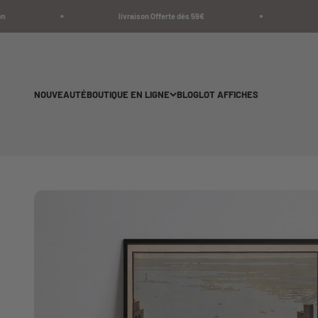
Passer au contenu
livraison Offerte dès 59€
Livr
NOUVEAUTÉ
BOUTIQUE EN LIGNE
BLOG
LOT AFFICHES