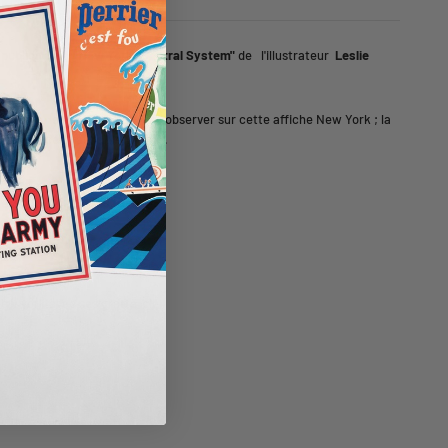
 publicitaire:
"
New York -Central System
"
de l'illustrateur
Leslie
Woodbine, Iowa.
Nous pouvons observer sur cette affiche New York ;
la
ystème central de New York .
tem
"
new york avec ses gratte-ciel.