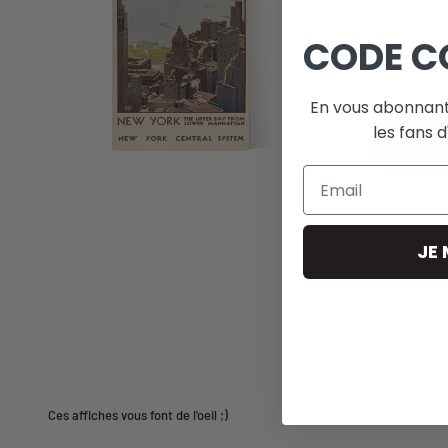
CODE C
En vous abonnant
les fans d
Email
JE