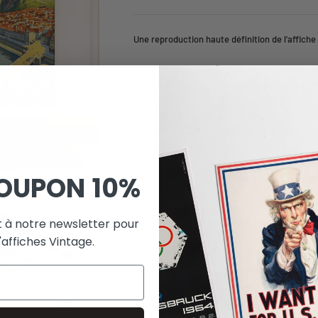
Une reproduction haute définition de l'affiche
Besançon
est une ville située dans l'est de l
renommée pour son impressionnante
citadelle
Cette affiche Vintage de Besançon est Impr
>230g/m2 - Cadre Non Inclus (en option).
OUPON
10%
 à notre newsletter pour
'affiches Vintage.