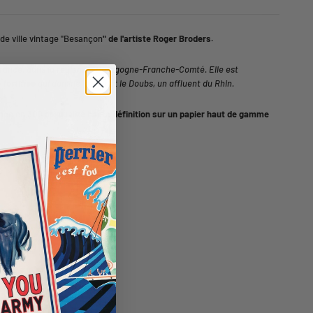
 de ville vintage "Besançon
" de l'artiste Roger Broders.
a France, dans la région de Bourgogne-Franche-Comté. Elle est
 fortifiée
qui domine la ville et le Doubs, un affluent du Rhin.
imée en
3
00 dpi qualité haute définition sur un papier haut de gamme