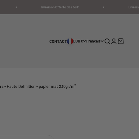
livraison Offerte dès 59€
Livraison en
Recherche
Connexion
Panier
CONTACT
EUR €
Français
ers - Haute Définition - papier mat 230gr/m²