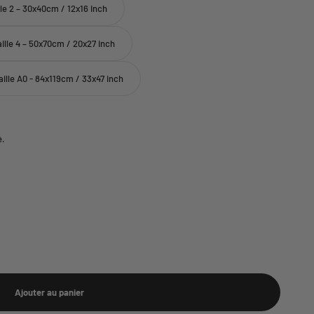
lle 2 – 30x40cm / 12x16 inch
aille 4 – 50x70cm / 20x27 inch
aille A0 - 84x119cm / 33x47 inch
é.
Ajouter au panier