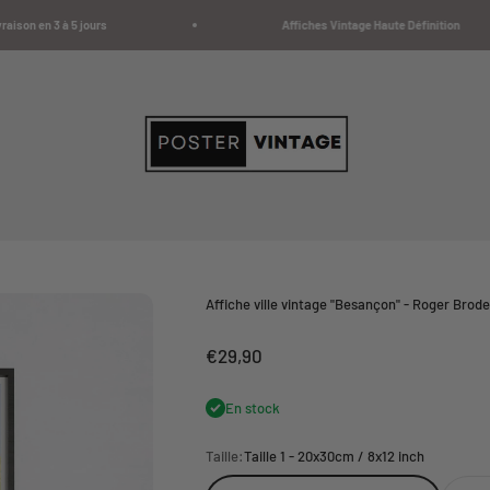
n en 3 à 5 jours
Affiches Vintage Haute Définition
Poster Vintage
Affiche ville vintage "Besançon" - Roger Brod
Prix de vente
€29,90
En stock
Taille:
Taille 1 - 20x30cm / 8x12 inch