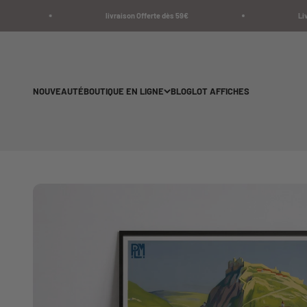
Passer au contenu
livraison Offerte dès 59€
Livraiso
NOUVEAUTÉ
BOUTIQUE EN LIGNE
BLOG
LOT AFFICHES