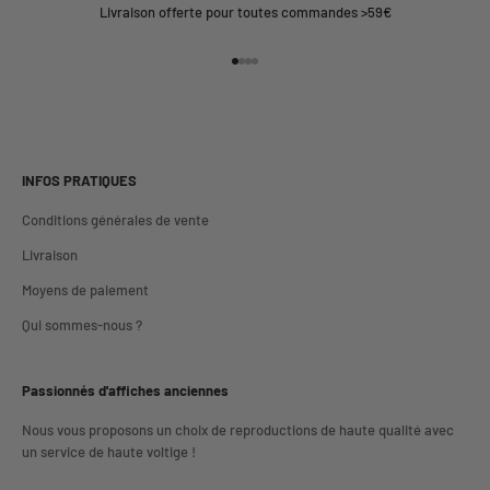
Livraison offerte pour toutes commandes >59€
Aller à l'élément 1
Aller à l'élément 2
Aller à l'élément 3
Aller à l'élément 4
INFOS PRATIQUES
Conditions générales de vente
Livraison
Moyens de paiement
Qui sommes-nous ?
Passionnés d'affiches anciennes
Nous vous proposons un choix de reproductions de haute qualité avec
un service de haute voltige !