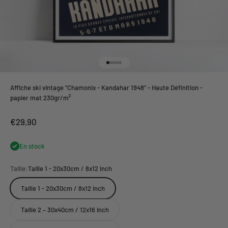
Aller à l'élément 1
Aller à l'élément 2
Aller à l'élément 3
Aller à l'élément 4
Aller à l'élément 5
Affiche ski vintage "Chamonix - Kandahar 1948" - Haute Définition -
papier mat 230gr/m²
Prix de vente
€29,90
En stock
Taille:
Taille 1 - 20x30cm / 8x12 inch
Taille 1 - 20x30cm / 8x12 inch
Taille 2 – 30x40cm / 12x16 inch