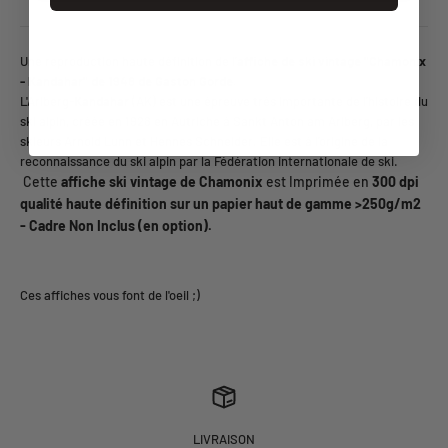
Une reproduction haute définition de l'
affiche de ski vintage "Chamonix
- Kandahar" de 1948 de Gaston Gorde.
L'Arlberg-
Kandahar
(AK) est une épreuve très importante de l'histoire du
ski alpin, créée en 1928 en Autriche à Sankt Anton am Arlberg, par les
skieurs Arnold Lunn et Hennes Schneider. Elle est à l'origine de la
reconnaissance du ski alpin par la Fédération internationale de ski.
Cette
affiche ski vintage de Chamonix
est Imprimée en
3
00 dpi
qualité haute définition sur un papier haut de gamme >250g/m2
- Cadre Non Inclus (en option).
LIVRAISON