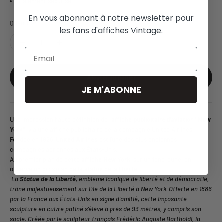
Paiement sécurisé.
En vous abonnant à notre newsletter pour
Quantité:
les fans d'affiches Vintage.
Email
Ajouter au panier
JE M'ABONNE
Une impression haute définition de l'
affiche publicitaire d'aviation "New
York"
via une affiche publicitaire de la compagnie United Airlines.
Fondée en 1926,
United Airlines
est l'une des plus anciennes
compagnies aériennes aux États-Unis.
Au premier plan de cette
affiche New York
, sur un fond jaune, on
observe un gros plan de la statue de la liberté.
La
Statue de la Liberté
, emblème iconique de liberté et de démocratie,
trône majestueusement sur l'île de la Liberté à New York. Offerte en 1886
par la France aux États-Unis en signe d'amitié, cette imposante
sculpture en cuivre patiné s'élève à près de 93 mètres, y compris son
socle. Créée par le sculpteur français Frédéric Auguste Bartholdi, la