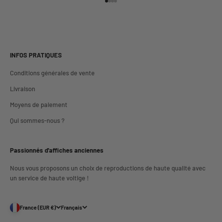
Aller à l'élément 1
Aller à l'élément 2
Aller à l'élément 3
Aller à l'élément 4
INFOS PRATIQUES
Conditions générales de vente
Livraison
Moyens de paiement
Qui sommes-nous ?
Passionnés d'affiches anciennes
Nous vous proposons un choix de reproductions de haute qualité avec
un service de haute voltige !
France (EUR €)
Français