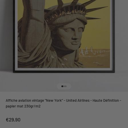
Aller à l'élément 1
Aller à l'élément 2
Aller à l'élément 3
Affiche aviation vintage "New York" - United Airlines - Haute Définition -
papier mat 230gr/m2
Prix de vente
€29,90