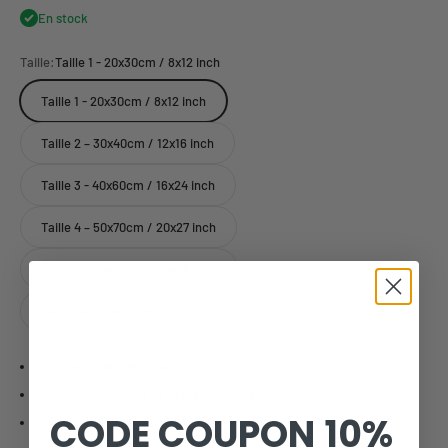
En stock
Taille:
Taille 1 - 20x30cm / 8x12 inch
Taille 1 - 20x30cm / 8x12 inch
Taille 2 – 30x40cm / 12x16 inch
Taille 3 - 40x60cm / 16x24 inch
Taille 4 – 50x70cm / 20x27 inch
Taille 5 - 60x90cm / 24x35 inch
Taille A0 - 84x119cm / 33x47 inch
Qualité Haute Définition - 300dpi
Livraison avec tube de protection cartonné.
CODE COUPON
10%
Livraison offerte dès 59€ (fr).