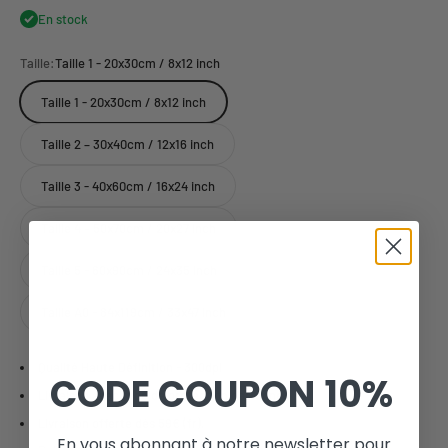
En stock
Taille:
Taille 1 - 20x30cm / 8x12 inch
Taille 1 - 20x30cm / 8x12 inch
Taille 2 – 30x40cm / 12x16 inch
Taille 3 - 40x60cm / 16x24 inch
Taille 4 – 50x70cm / 20x27 inch
Taille 5 - 60x90cm / 24x35 inch
Taille A0 - 84x119cm / 33x47 inch
Qualité Haute Définition - 300dpi
CODE COUPON
10%
Livraison avec tube de protection cartonné.
Livraison offerte dès 59€ (fr).
En vous abonnant à notre newsletter pour