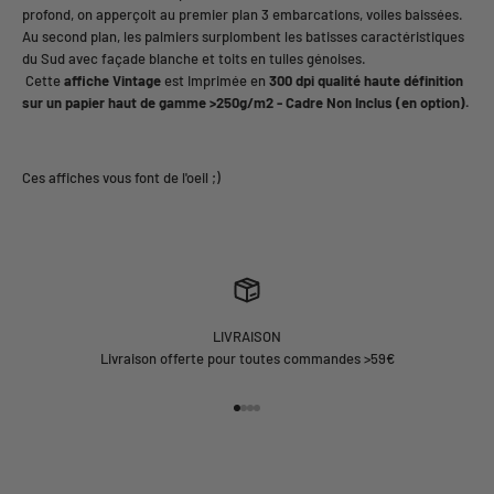
profond, on apperçoit au premier plan 3 embarcations, voiles baissées.
Au second plan, les palmiers surplombent les batisses caractéristiques
du Sud avec façade blanche et toits en tuiles génoises.
Cette
affiche Vintage
est Imprimée en
3
00 dpi qualité haute définition
sur un papier haut de gamme >250g/m2 - Cadre Non Inclus (en option).
LIVRAISON
Livraison offerte pour toutes commandes >59€
Aller à l'élément 1
Aller à l'élément 2
Aller à l'élément 3
Aller à l'élément 4