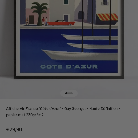
Aller à l'élément 1
Aller à l'élément 2
Aller à l'élément 3
Aller à l'élément 4
Affiche Air France "Côte d'Azur" - Guy Georget - Haute Définition -
papier mat 230gr/m2
Prix de vente
€29,90