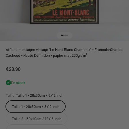
Aller à l'élément 1
Aller à l'élément 2
Aller à l'élément 3
Aller à l'élément 4
Affiche montagne vintage "Le Mont Blanc Chamonix" - François-Charles
Cachoud - Haute Définition - papier mat 230gr/m²
Prix de vente
€29,90
En stock
Taille:
Taille 1 - 20x30cm / 8x12 inch
Taille 1 - 20x30cm / 8x12 inch
Taille 2 - 30x40cm / 12x16 inch