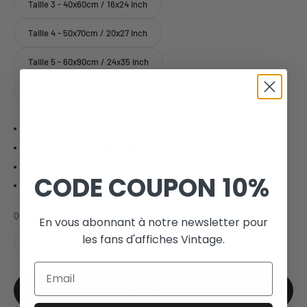
Taille 3 - 40x60cm / 16x24 inch
Taille 4 - 50x70cm / 20x27 inch
Taille 5 - 60x90cm / 24x35 inch
Taille A0 - 84x119cm / 33x47 inch
Qualité Haute Définition - 300dpi
Livraison avec tube de protection cartonné.
Livraison offerte dès 59€ (fr).
CODE COUPON
10%
Paiement sécurisé.
Quantité:
En vous abonnant à notre newsletter pour
les fans d'affiches Vintage.
Email
Ajouter au panier