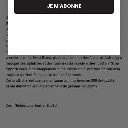
JE M'ABONNE
Une reproduction haute définition de l'affiche publicitaire "
Le Mont
Blanc Chamonix
".
Créée par François-Charles Cachoud au début du 20e siècle, cette
affiche promeut Chamonix et le Mont Blanc. Cachoud, peintre français,
était réputé pour ses représentations des paysages alpins. Chamonix,
berceau de l'alpinisme, a accueilli les premiers Jeux Olympiques d'hiver
en 1924, consolidant sa réputation de station de sports d'hiver de
premier plan. Le Mont Blanc, plus haut sommet des Alpes, attirait déjà à
l'époque des alpinistes et des touristes du monde entier. Cette affiche
s'inscrit dans le développement du tourisme alpin, mettant en valeur la
majesté du Mont Blanc et l'attrait de Chamonix.
Cette
affiche vintage de montagne
est imprimée en
300 dpi qualité
haute définition sur un papier haut de gamme >230g/m2 .