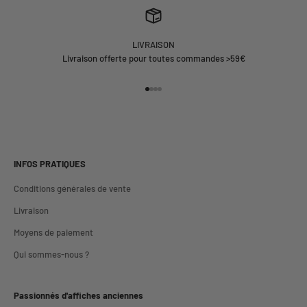
LIVRAISON
Livraison offerte pour toutes commandes >59€
Aller à l'élément 1
Aller à l'élément 2
Aller à l'élément 3
Aller à l'élément 4
INFOS PRATIQUES
Conditions générales de vente
Livraison
Moyens de paiement
Qui sommes-nous ?
Passionnés d'affiches anciennes