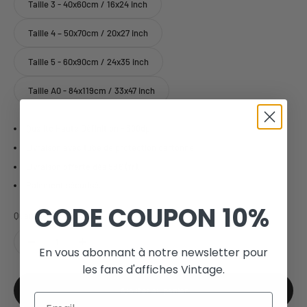
Taille 3 - 40x60cm / 16x24 inch
Taille 4 – 50x70cm / 20x27 inch
Taille 5 - 60x90cm / 24x35 inch
Taille A0 - 84x119cm / 33x47 inch
Qualité Haute Définition - 300dpi
Livraison avec tube de protection cartonné.
Livraison offerte dès 59€ (fr).
Paiement sécurisé.
CODE COUPON
10%
Quantité:
En vous abonnant à notre newsletter pour
les fans d'affiches Vintage.
Ajouter au panier
Email