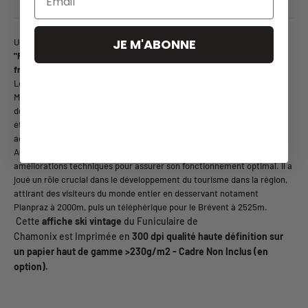
JE M'ABONNE
Une reproduction haute définition de l'
affiche de montagne du
"FUNICULAIRE CHAMONIX-PLANPRAZ LE BREVENT"
de
l'artiste
français Roger Broders.
Le funiculaire a été inauguré en 1909 pour faciliter l'accès au site du
Montenvers, qui offre une vue panoramique sur la Mer de Glace, l'une
des plus grandes glaciers de France. La construction du funiculaire
était motivée par le désir de rendre cette attraction naturelle
accessible aux visiteurs et aux alpinistes.
Au fil des ans, le funiculaire a subi plusieurs rénovations et
améliorations techniques pour assurer son fonctionnement optimal. Il a
joué un rôle crucial dans le développement du tourisme dans la région,
attirant des visiteurs du monde entier en desservant notament
Planpraz à 2000m, puis un téléphérique pour le Brévent à 2525m
.
Cette
affiche ski vintage
du Funiculaire de
Chamonix est Imprimée en
3
00 dpi qualité haute définition sur
un papier haut de gamme >230g/m2 - Cadre Non Inclus (en
option).