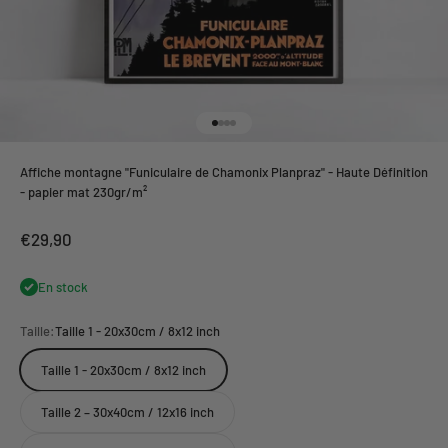
Aller à l'élément 1
Aller à l'élément 2
Aller à l'élément 3
Aller à l'élément 4
Affiche montagne "Funiculaire de Chamonix Planpraz" - Haute Définition
- papier mat 230gr/m²
Prix de vente
€29,90
En stock
Taille:
Taille 1 - 20x30cm / 8x12 inch
Taille 1 - 20x30cm / 8x12 inch
Taille 2 – 30x40cm / 12x16 inch