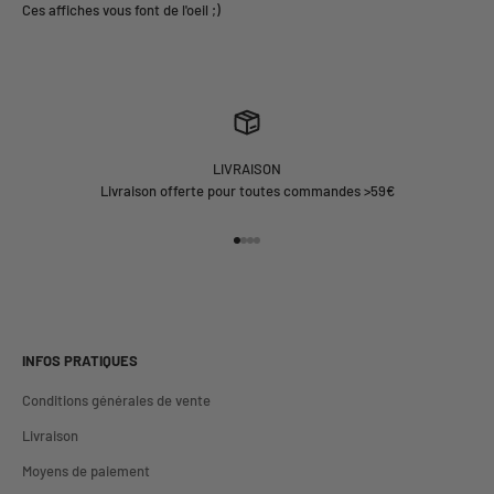
LIVRAISON
Livraison offerte pour toutes commandes >59€
Aller à l'élément 1
Aller à l'élément 2
Aller à l'élément 3
Aller à l'élément 4
INFOS PRATIQUES
Conditions générales de vente
Livraison
Moyens de paiement