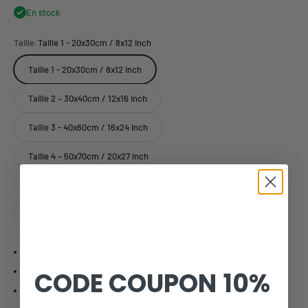
En stock
Taille:
Taille 1 - 20x30cm / 8x12 inch
Taille 1 - 20x30cm / 8x12 inch
Taille 2 – 30x40cm / 12x16 inch
Taille 3 - 40x60cm / 16x24 inch
Taille 4 – 50x70cm / 20x27 inch
Taille 5 - 60x90cm / 24x35 inch
Taille A0 - 84x119cm / 33x47 inch
Qualité Haute Définition - 300dpi
Livraison avec tube de protection cartonné.
CODE COUPON
10%
Livraison offerte dès 59€ (fr).