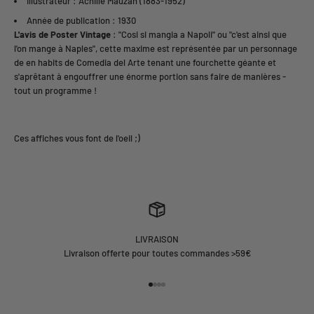
Illustrateur : Achille Mauzan (1883-1952)
Année de publication : 1930
L'avis de Poster Vintage
: "Cosi si mangia a Napoli" ou "c'est ainsi que
l'on mange à Naples", cette maxime est représentée par un personnage
de en habits de Comedia del Arte tenant une fourchette géante et
s'aprêtant à engouffrer une énorme portion sans faire de manières -
tout un programme !
LIVRAISON
Livraison offerte pour toutes commandes >59€
Aller à l'élément 1
Aller à l'élément 2
Aller à l'élément 3
Aller à l'élément 4