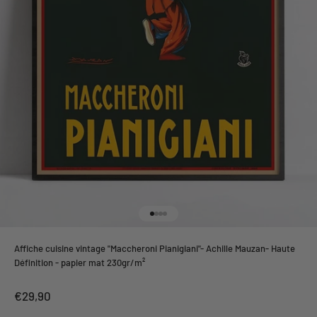
Aller à l'élément 1
Aller à l'élément 2
Aller à l'élément 3
Aller à l'élément 4
Affiche cuisine vintage "Maccheroni Pianigiani"- Achille Mauzan- Haute
Définition - papier mat 230gr/m²
Prix de vente
€29,90