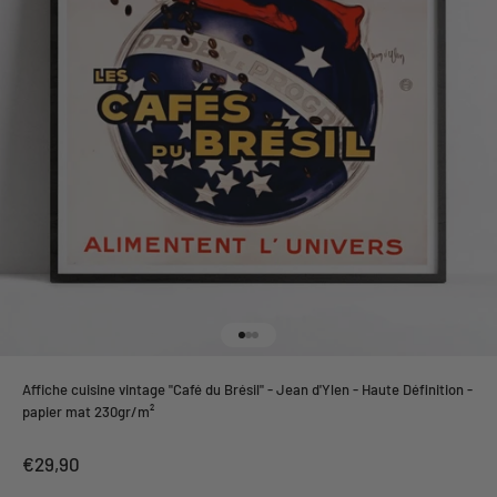
Aller à l'élément 1
Aller à l'élément 2
Aller à l'élément 3
Affiche cuisine vintage "Café du Brésil" - Jean d'Ylen - Haute Définition -
papier mat 230gr/m²
Prix de vente
€29,90