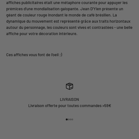
affiches publicitaires était une métaphore courante pour appuyer les
prémices d'une mondialisation galopante. Jean D'Ylen présente un
géant de couleur rouge inondant le monde de café brésilien. La
dynamique du mouvement est représenté grâce aux traits horizontaux
autour du personnage, les couleurs sont vives et contrastées - une belle
affiche pour votre décoration intérieure.
LIVRAISON
Livraison offerte pour toutes commandes >59€
Aller à l'élément 1
Aller à l'élément 2
Aller à l'élément 3
Aller à l'élément 4