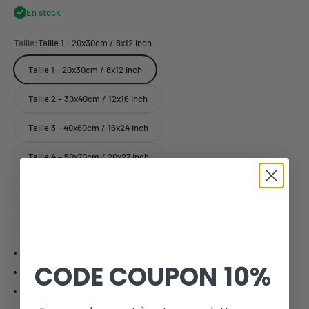
En stock
Taille:
Taille 1 - 20x30cm / 8x12 inch
Taille 1 - 20x30cm / 8x12 inch
Taille 2 – 30x40cm / 12x16 inch
Taille 3 - 40x60cm / 16x24 inch
Taille 4 – 50x70cm / 20x27 inch
Taille 5 - 60x90cm / 24x35 inch
Taille A0 - 84x119cm / 33x47 inch
Qualité Haute Définition - 300dpi
CODE COUPON
10%
Livraison avec tube de protection cartonné.
Livraison offerte dès 59€ (fr).