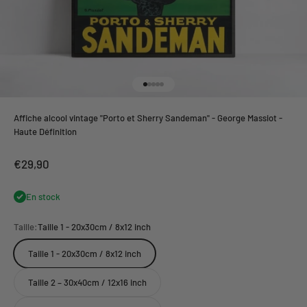
Aller à l'élément 1
Aller à l'élément 2
Aller à l'élément 3
Aller à l'élément 4
Aller à l'élément 5
Affiche alcool vintage "Porto et Sherry Sandeman" - George Massiot -
Haute Définition
Prix de vente
€29,90
En stock
Taille:
Taille 1 - 20x30cm / 8x12 inch
Taille 1 - 20x30cm / 8x12 inch
Taille 2 – 30x40cm / 12x16 inch