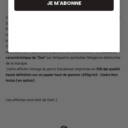
JE M'ABONNE
Une reproduction haute définition de l'affiche publicitaire pour porto et
Sherry Sandeman. de Georges Massiot
Fondée en 1790 par
George Sandeman
, cette maison de porto
renommée allie tradition et innovation pour créer des vins
exceptionnels. Les vins de Porto Sandeman sont réputés pour leur
richesse, leur complexité et leur équilibre, offrant des arômes
séduisants de fruits mûrs, d'épices et de notes boisées. La
silhouette
caractéristique du "Don"
sur l'étiquette symbolise l'élégance distinctive
de la marque.
Cette affiche Vintage du porto Sandeman Imprimée en
3
00 dpi qualité
haute définition sur un papier haut de gamme >230g/m2 - Cadre Non
Inclus (en option).