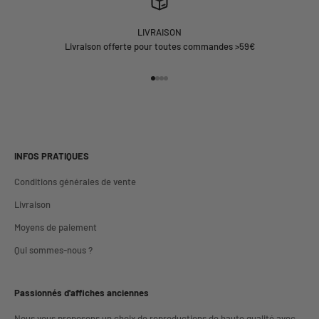
LIVRAISON
Livraison offerte pour toutes commandes >59€
Aller à l'élément 1
Aller à l'élément 2
Aller à l'élément 3
Aller à l'élément 4
INFOS PRATIQUES
Conditions générales de vente
Livraison
Moyens de paiement
Qui sommes-nous ?
Passionnés d'affiches anciennes
Nous vous proposons un choix de reproductions de haute qualité avec