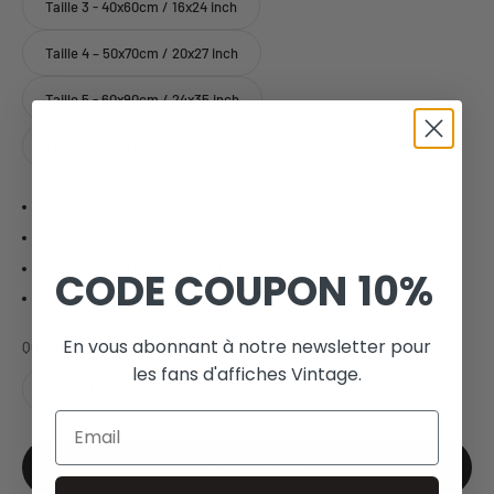
Taille 3 - 40x60cm / 16x24 inch
Taille 4 – 50x70cm / 20x27 inch
Taille 5 - 60x90cm / 24x35 inch
Taille A0 - 84x119cm / 33x47 inch
Qualité Haute Définition - 300dpi
Livraison avec tube de protection cartonné.
Livraison offerte dès 59€ (fr).
CODE COUPON
10%
Paiement sécurisé.
En vous abonnant à notre newsletter pour
Quantité:
les fans d'affiches Vintage.
Email
Ajouter au panier