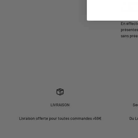
Loi applic
les tribu
En effect
présentes
sans préav
LIVRAISON
Ser
Livraison offerte pour toutes commandes >59€
Du L