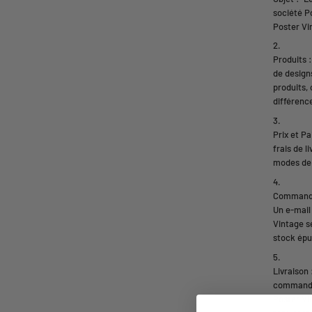
société P
Poster Vi
Produits 
de design
produits,
différence
Prix et P
frais de 
modes de 
Commande 
Un e-mail
Vintage s
stock épu
Livraison 
commande.
Poster Vin