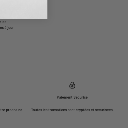
e litige,
 les
es à jour
Paiement Securisé
otre prochaine
Toutes les transations sont cryptées et securisées.