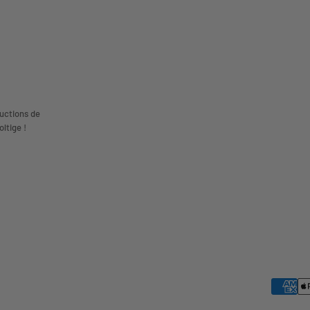
uctions de
ltige !