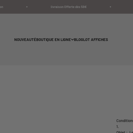
Passer au contenu
livraison Offerte dès 59€
Liv
NOUVEAUTÉ
BOUTIQUE EN LIGNE
BLOG
LOT AFFICHES
Condition
Objet : L