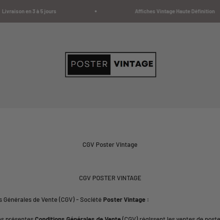
raison en 3 à 5 jours
Affiches Vintage Haute Définition
Poster Vintage
CGV Poster Vintage
CGV POSTER VINTAGE
s Générales de Vente (CGV) - Société
Poster Vintage :
es présentes
Conditions Générales de Vente
(CGV) régissent les ventes de poste