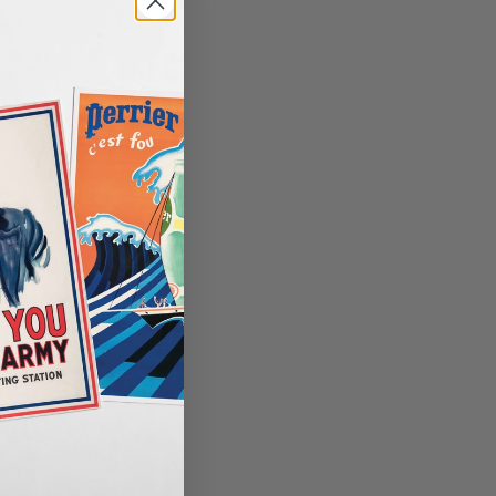
lai de
14
is de
n
 problème
 les
et
y compris
tion,
 utilisées
ngage à
litique de