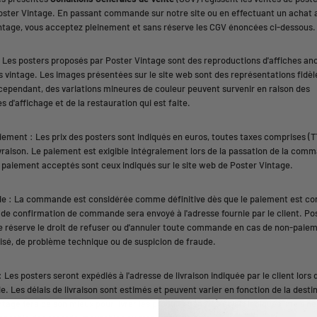
oster Vintage. En passant commande sur notre site ou en effectuant un achat 
ntage, vous acceptez pleinement et sans réserve les CGV énoncées ci-dessous.
: Les posters proposés par Poster Vintage sont des reproductions d'affiches an
s vintage. Les images présentées sur le site web sont des représentations fidèl
 cependant, des variations mineures de couleur peuvent survenir en raison des
s d'affichage et de la restauration qui est faite.
aiement : Les prix des posters sont indiqués en euros, toutes taxes comprises (T
livraison. Le paiement est exigible intégralement lors de la passation de la com
paiement acceptés sont ceux indiqués sur le site web de Poster Vintage.
: La commande est considérée comme définitive dès que le paiement est co
 de confirmation de commande sera envoyé à l'adresse fournie par le client. Po
e réserve le droit de refuser ou d'annuler toute commande en cas de non-paiem
isé, de problème technique ou de suspicion de fraude.
: Les posters seront expédiés à l'adresse de livraison indiquée par le client lors 
 Les délais de livraison sont estimés et peuvent varier en fonction de la desti
tage fera de son mieux pour livrer les produits dans les délais indiqués, mais ne