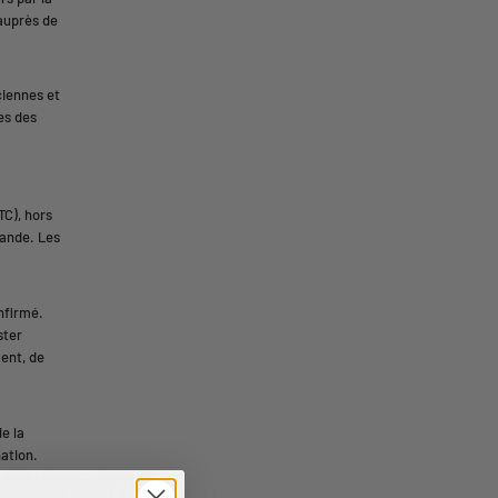
auprès de
ciennes et
es des
TC), hors
mande. Les
nfirmé.
ster
ent, de
de la
nation.
 peut être