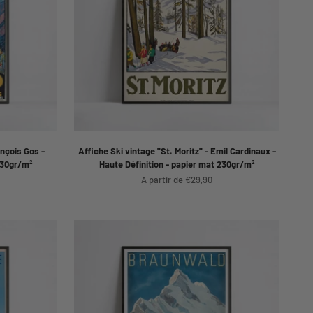
ançois Gos -
Affiche Ski vintage "St. Moritz" - Emil Cardinaux -
230gr/m²
Haute Définition - papier mat 230gr/m²
Prix de vente
A partir de €29,90