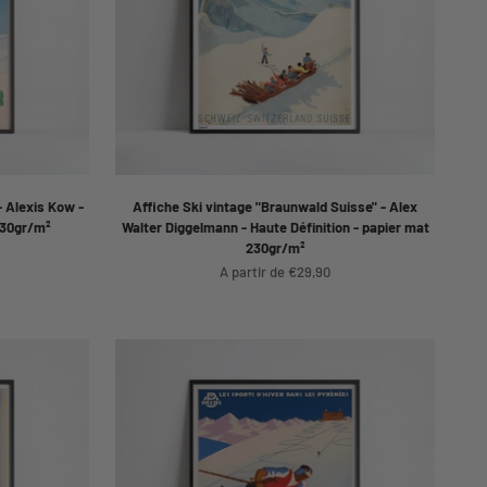
- Alexis Kow -
Affiche Ski vintage "Braunwald Suisse" - Alex
230gr/m²
Walter Diggelmann - Haute Définition - papier mat
230gr/m²
Prix de vente
A partir de €29,90