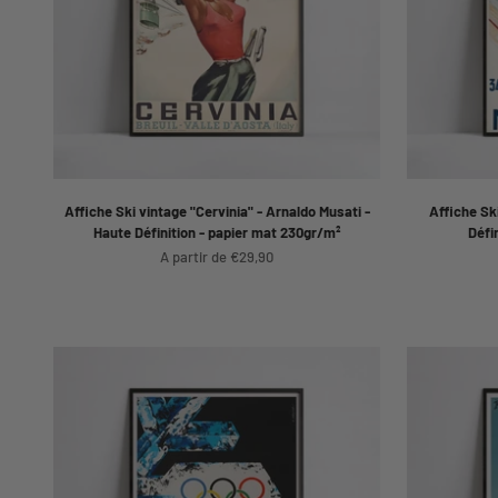
Affiche Ski vintage "Cervinia" - Arnaldo Musati -
Affiche Sk
Haute Définition - papier mat 230gr/m²
Défi
Prix de vente
A partir de €29,90