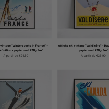
 vintage "Wintersports in France" -
Affiche ski vintage "Val d'Isère" - Hau
éfinition - papier mat 230gr/m²
papier mat 230gr/m²
Prix de vente
Prix de vente
A partir de €29,90
A partir de €29,90