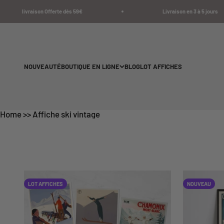
Passer au contenu
ivraison Offerte dès 59€
Livraison en 3 à 5 jours
NOUVEAUTÉ
BOUTIQUE EN LIGNE
BLOG
LOT AFFICHES
Home
>>
Affiche ski vintage
LOT AFFICHES
NOUVEAU