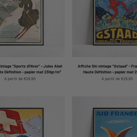
vintage "Sports d'Hiver" - Jules Abel
Affiche Ski vintage "Gstaad" - Fr
te Définition - papier mat 230gr/m²
Haute Définition - papier mat 
Prix de vente
Prix de vente
A partir de €29,90
A partir de €29,90