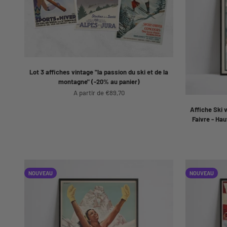
Lot 3 affiches vintage "la passion du ski et de la
montagne" (-20% au panier)
Prix de vente
A partir de €89,70
Affiche Ski 
Faivre - Hau
NOUVEAU
NOUVEAU