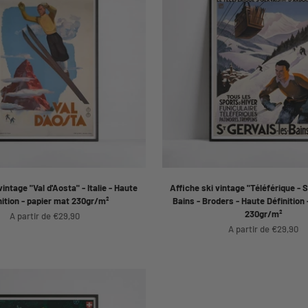
vintage "Val d'Aosta" - Italie - Haute
Affiche ski vintage "Téléférique - S
nition - papier mat 230gr/m²
Bains - Broders - Haute Définition 
230gr/m²
Prix de vente
A partir de €29,90
Prix de vente
A partir de €29,90