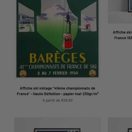
Affiche sk
France 193
Affiche ski vintage "41ème championnats de
France" - Haute Définition - papier mat 230gr/m²
Prix de vente
A partir de €29,90