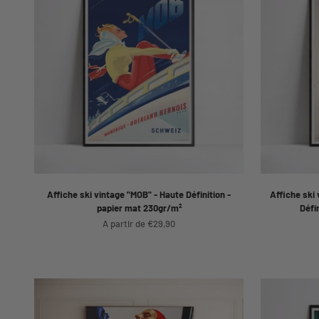
Affiche ski vintage "MOB" - Haute Définition -
Affiche ski 
papier mat 230gr/m²
Défi
Prix de vente
A partir de €29,90