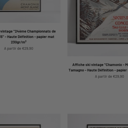
i vintage "24ème Championnats de
5" - Haute Définition - papier mat
230gr/m²
Prix de vente
A partir de €29,90
Affiche ski vintage "Chamonix - M
Tamagno - Haute Définition - papie
Prix de vente
A partir de €29,90