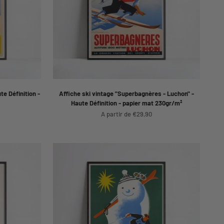
te Définition -
Affiche ski vintage "Superbagnères - Luchon" -
Haute Définition - papier mat 230gr/m²
Prix de vente
A partir de €29,90