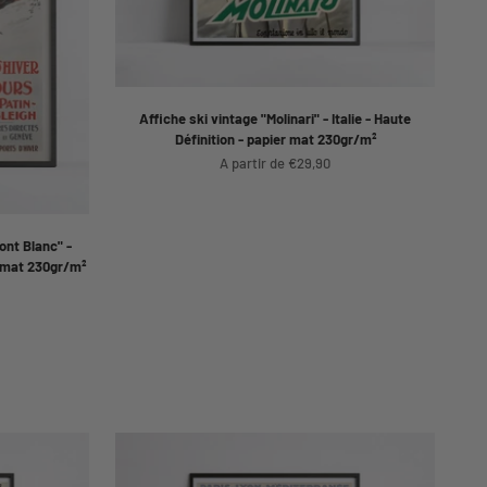
Affiche ski vintage "Molinari" - Italie - Haute
Définition - papier mat 230gr/m²
Prix de vente
A partir de €29,90
ont Blanc" -
r mat 230gr/m²