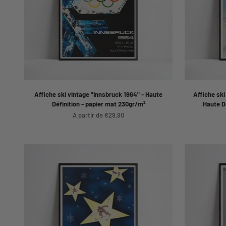
Affiche ski vintage "Innsbruck 1964" - Haute
Affiche ski
Définition - papier mat 230gr/m²
Haute D
Prix de vente
A partir de €29,90