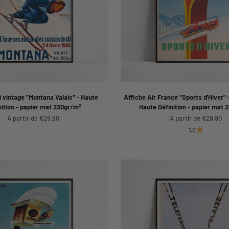
i vintage "Montana Valais" - Haute
Affiche Air France "Sports d'Hiver" 
nition - papier mat 230gr/m²
Haute Définition - papier mat 
Prix de vente
Prix de vente
A partir de €29,90
A partir de €29,90
1.0