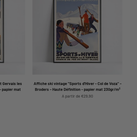
t Gervais les
Affiche ski vintage "Sports d'Hiver - Col de Voza" -
- papier mat
Broders - Haute Définition - papier mat 230gr/m²
Prix de vente
A partir de €29,90