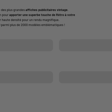
é
des plus grandes
affiches publicitaires vintage
.
in pour
apporter une superbe touche de Rétro à votre
 haute densité pour un rendu magnifique.
 parmi plus de 2000 modèles emblématiques !
 affiches alcool
Collection affiches velo
 affiches aviation
Collection affiches bateau