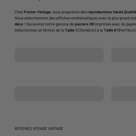
Chez
Poster-Vintage
, nous proposons des
reproductions Haute Qualit
Nous séléctionnons des affiches emblématiques avec le plus grand so
déco
! Découvrez notre gamme de
posters HD
imprimés avec du papier
Sélectionnez un format de la
Taille 1
(30x46cm) à la
Taille 6
(84x119cm)
Collection affiches cuisine
Collection
Collection affiches cabaret
Collection