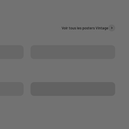
Voir tous les posters Vintage
Collection affiches automobile
Collection affiches train