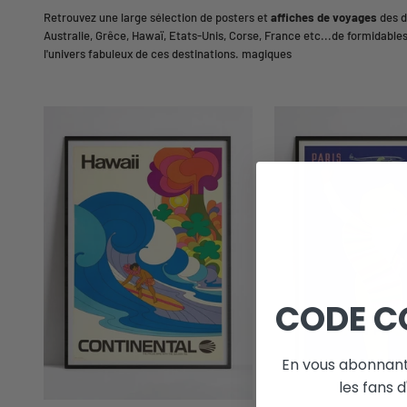
Retrouvez une large sélection de posters et
affiches de voyages
des d
Australie, Grêce, Hawaï, Etats-Unis, Corse, France etc...de formidables
l'univers fabuleux de ces destinations. magiques
CODE C
En vous abonnant
les fans d