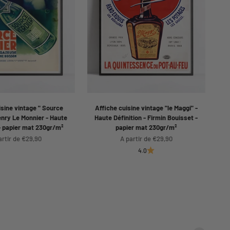
isine vintage " Source
Affiche cuisine vintage "le Maggi" -
enry Le Monnier - Haute
Haute Définition - Firmin Bouisset -
 - papier mat 230gr/m²
papier mat 230gr/m²
x de vente
Prix de vente
artir de €29,90
A partir de €29,90
4.0