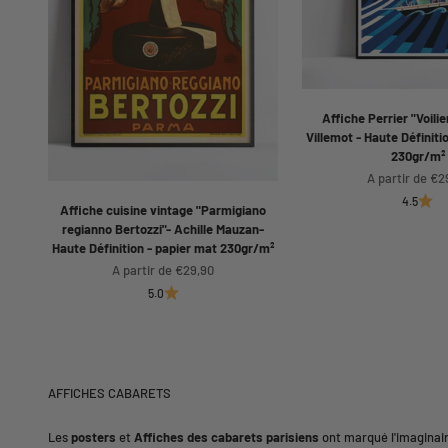
Affiche Perrier "Voilie
Villemot - Haute Définiti
230gr/m²
Prix de vente
A partir de €2
4.5
Affiche cuisine vintage "Parmigiano
regianno Bertozzi"- Achille Mauzan-
Haute Définition - papier mat 230gr/m²
Prix de vente
A partir de €29,90
5.0
Les
posters
et
Affiches des cabarets parisiens
ont marqué l'imaginair