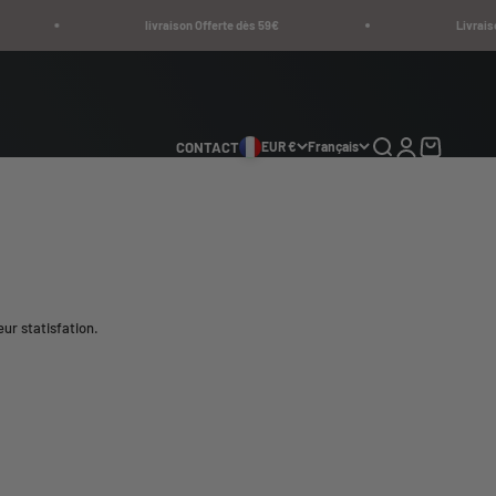
livraison Offerte dès 59€
Livraison en 3 à 5
Recherche
Connexion
Panier
CONTACT
EUR €
Français
ur statisfation.