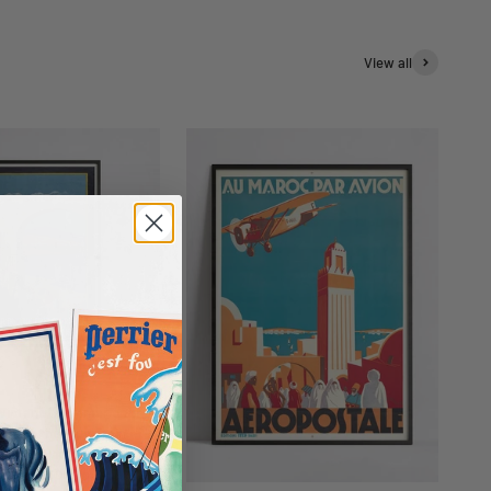
View all
n vintage "Summer on the
ra by the Blue Train" -
allo - Haute Définition -
er mat 230gr/m²