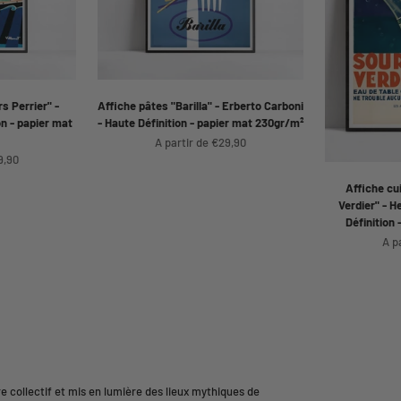
rs Perrier" -
Affiche pâtes "Barilla" - Erberto Carboni
on - papier mat
- Haute Définition - papier mat 230gr/m²
Prix de vente
A partir de €29,90
9,90
Affiche cu
Verdier" - H
Définition
Pri
A p
e collectif et mis en lumière des lieux mythiques de